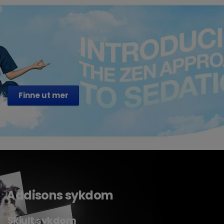
Finne ut mer
Addisons sykdom
Skjult sykdom