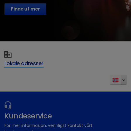
Finne ut mer
Lokale adresser
Kundeservice
For mer informasjon, vennligst kontakt vårt