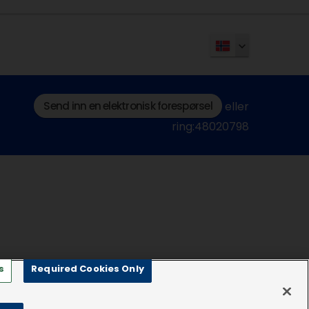
Send inn en elektronisk forespørsel
eller
ring:48020798
s
Required Cookies Only