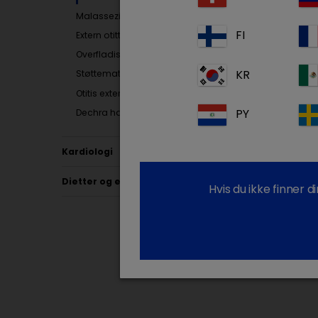
Malassezia dermatitt
FI
Extern otitt
Overfladisk pyodermi
KR
Støttemateriell Dermatologi
Otitis externa med gjærsopp
PY
Dechra har løsningen for otitis externa
Kardiologi
Dietter og ernæring
Hvis du ikke finner 