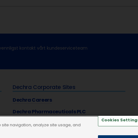
vennligst kontakt vårt kundeserviceteam
Dechra Corporate Sites
Dechra Careers
Dechra Pharmaceuticals PLC
Cookies Setting
site navigation, analyze site usage, and