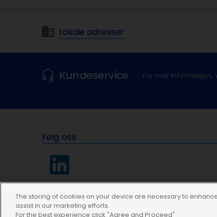
Lokale adresser
Kundeservice
For mer informasjon, 
Følg oss
The storing of cookies on your device are necessary to enhance 
assist in our marketing efforts.
For the best experience click "Agree and Proceed"