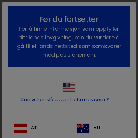
lock_outline
search
menu
Før du fortsetter
Du er her:
Hjem
Terapiområder
Kjæledyr
Endokrinologi
For å finne informasjon som oppfyller
Hypertyreose hos katt
Sykdomsinformasjon
ditt lands lovgivning, kan du vurdere å
Hypertyreose hos katter
gå til et lands nettsted som samsvarer
med posisjonen din.
Oppdag tegnene på hypertyreose
Hypertyreose er ofte sett hos eldre katter.
Katter med en overaktiv skjoldbruskkjertel har et
Kan vi foreslå
www.dechra-us.com
?
sterkt endret stoffskifte, som krever mer energi
for å fungere. En katt med hypertyreose må
spise mye for å dekke dette energibehovet.
AT
AU