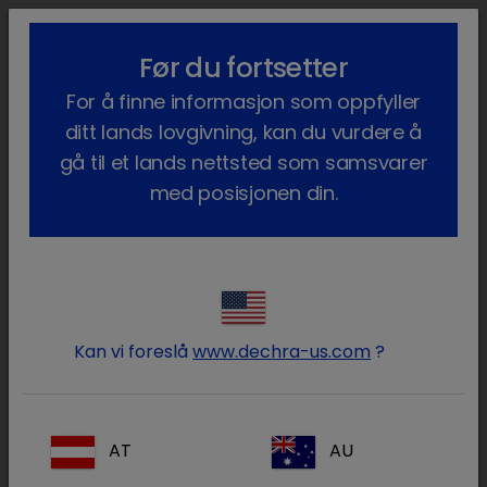
lock_outline
search
menu
Før du fortsetter
Du er her:
Hjem
Om oss
Oversikt
For å finne informasjon som oppfyller
ditt lands lovgivning, kan du vurdere å
Hvem er Dechra?
gå til et lands nettsted som samsvarer
med posisjonen din.
Dechra er en internasjonal spesialist innen
veterinærlegemidler og relaterte produkter.
Vår ekspertise er innen produksjon og salg
av høykvalitetsprodukter eksklusivt for
veterinærer over hele verden. Vi drives av
Kan vi foreslå
www.dechra-us.com
?
vårt mål om bærekraftig forbedring av
lokal dyrehelse og dyrevelferd.
AT
AU
Vi ser ting fra The Veterinary