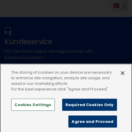
Kundeservice
For mer informasjon, vennligst kontakt vårt
kundeserviceteam
The storing of cookies on your device are necessary
Send inn en elektronisk forespørsel
to enhance site navigation, analyze site usage, and
eller ring:48020798
assist in our marketing efforts.
For the best experience click "Agree and Proceed"
Cookies Settings
Required Cookies Only
Agree and Proceed
Personvernerklæring
Vilkår for bruk
Informasjonskapsler