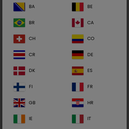
Perspective.
BA
BE
BR
CA
Vi fortsetter å vokse fordi vi forstår de
utfordringene veterinærer står overfor. Vi gir
CH
CO
opplæring, støtte og informasjon som hjelper
dem med å hjelpe dyrene. Tilgjengelig vitenskap
CR
DE
som gjør at veterinærer kan kommunisere
bedre med dyreeiere og gårdbrukere. Det er
DK
ES
dette perspektivet som gjør oss til en
foretrukket leverandør. Det å forstå kundene er
FI
FR
innebygd i forretningsmodellen vår. Vi gir
veterinærer det de trenger, fra daglig
GB
HR
evidensbasert behandling til kunnskap om
sjeldnere sykdommer.
IE
IT