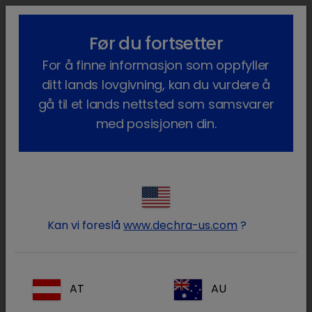
lock_outline
search
menu
Før du fortsetter
Du er her:
Hjem
Terapiområder
Kjæledyr
Endokrinologi
For å finne informasjon som oppfyller
Hypoadrenokortisisme hos hunder
ditt lands lovgivning, kan du vurdere å
Hypoadrenokortisisme hos hunder
gå til et lands nettsted som samsvarer
med posisjonen din.
Hypoadrenokortisisme, eller Addisons sykdom,
er en tilstand som gjør at hundens binyrer ikke
fungerer som de skal. Hunden får derfor lavere
nivåer av glukokortikoider (kortisol) og
mineralkortikoider sammenlignet med en frisk
Kan vi foreslå
www.dechra-us.com
?
hund. Disse hormonene er avgjørende for å
opprettholde en hunds kroppsfunksjoner.
AT
AU
Addisons sykdom kan ikke kureres ved hjelp av