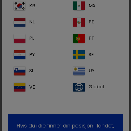
KR
MX
NL
PE
PL
PT
Bevegelsesapparatet
PY
SE
SI
UY
VE
Global
Hvis du ikke finner din posisjon i landet,