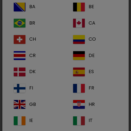
BA
BE
BR
CA
CH
CO
CR
DE
Anestetika og Analgetika
DK
ES
FI
FR
GB
HR
IE
IT