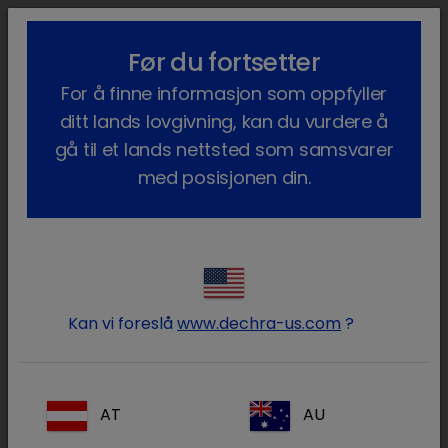
lock_outline
search
menu
Før du fortsetter
Du er her:
Hjem
Terapiområder
Hest
For å finne informasjon som oppfyller
ditt lands lovgivning, kan du vurdere å
Häst
gå til et lands nettsted som samsvarer
med posisjonen din.
Den senaste informationen, samt
support och råd inom våra
viktigaste terapiområden.
Kan vi foreslå
www.dechra-us.com
?
AT
AU