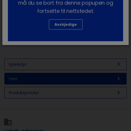
må du se bort fra denne popupen og
fortsette til nettstedet.
Avskjedige
Dermatologi
chevron_right
Kjæledyr
chevron_right
Hest
chevron_right
Produksjonsdyr