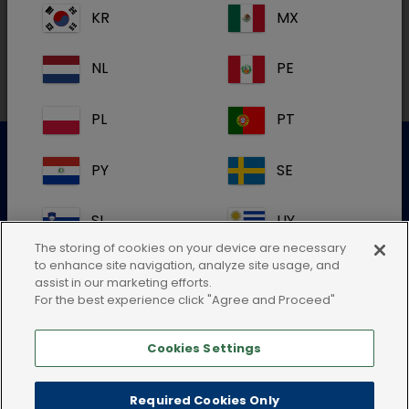
KR
MX
Lokale adresser
NL
PE
PL
PT
PY
SE
Kundeservice
SI
UY
For mer informasjon, vennligst kontakt vårt
kundeserviceteam
The storing of cookies on your device are necessary
to enhance site navigation, analyze site usage, and
VE
Global
assist in our marketing efforts.
Send inn en elektronisk forespørsel
For the best experience click "Agree and Proceed"
eller ring:48020798
Cookies Settings
Hvis du ikke finner din posisjon i landet,
Required Cookies Only