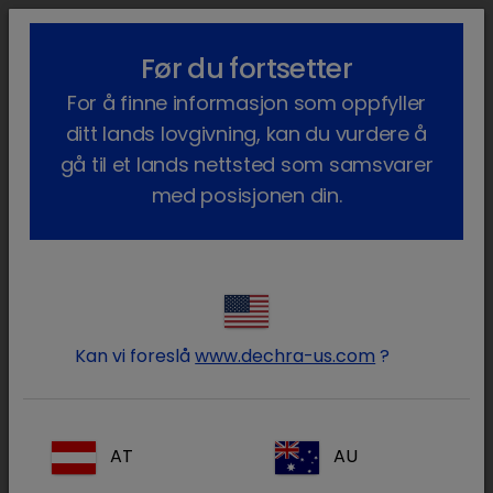
lock_outline
search
menu
Før du fortsetter
Du er her:
Hjem
Kontakt
Kundeservice
For å finne informasjon som oppfyller
ditt lands lovgivning, kan du vurdere å
Kundeservice
gå til et lands nettsted som samsvarer
med posisjonen din.
Marit E. Joergensen
Customer Service
48 02 07 98
info.no@dechra.com
Kan vi foreslå
www.dechra-us.com
?
For ytterligere informasjon vennligst send en
elektronisk forespørsel
eller kontakt vår
AT
AU
kundeservice på: