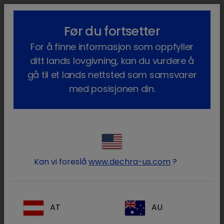
lock_outline
search
menu
Før du fortsetter
Du er her:
Hjem
Våre produkter
Hest
Legemidler
Hest
For å finne informasjon som oppfyller
Pharma Lisensiert
Ophtocycline
ditt lands lovgivning, kan du vurdere å
gå til et lands nettsted som samsvarer
med posisjonen din.
Logg på Dechra -kontoen
lock
din
Kan vi foreslå
www.dechra-us.com
?
AT
AU