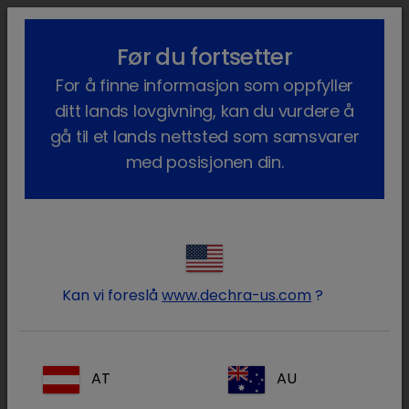
lock_outline
search
menu
Før du fortsetter
Du er her:
Hjem
Våre produkter
Kjæledyr
Dietter
Katt
For å finne informasjon som oppfyller
Livsstadiedietter
Treats
ditt lands lovgivning, kan du vurdere å
gå til et lands nettsted som samsvarer
med posisjonen din.
Logg på Dechra -kontoen
lock
din
Kan vi foreslå
www.dechra-us.com
?
AT
AU