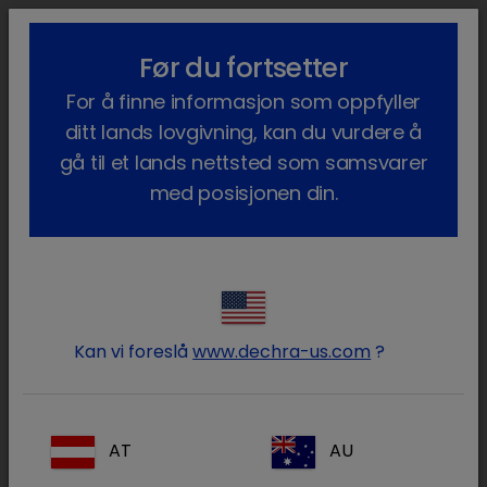
lock_outline
search
menu
Før du fortsetter
Du er her:
Hjem
Våre produkter
Kjæledyr
Legemidler
Hund
For å finne informasjon som oppfyller
Pharma Lisensiert
Meloxidolor
ditt lands lovgivning, kan du vurdere å
gå til et lands nettsted som samsvarer
med posisjonen din.
Logg på Dechra -kontoen
lock
din
Kan vi foreslå
www.dechra-us.com
?
AT
AU