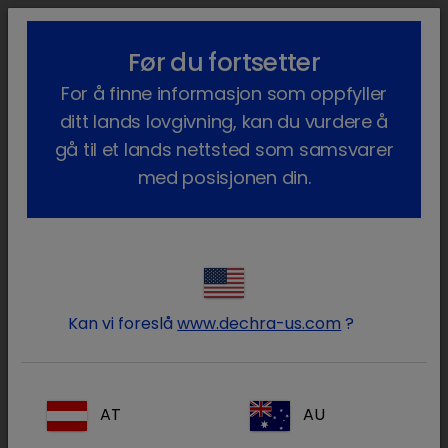
lock_outline
search
menu
Før du fortsetter
Du er her:
Hjem
Våre produkter
Kjæledyr
Legemidler
Kanin
For å finne informasjon som oppfyller
Pharma Lisensiert
ditt lands lovgivning, kan du vurdere å
Pharma Lisensiert
gå til et lands nettsted som samsvarer
med posisjonen din.
(2 produkter)
Logg på Dechra -kontoen
lock
din
Kan vi foreslå
www.dechra-us.com
?
AT
AU