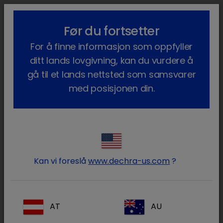
lock_outline
search
menu
Før du fortsetter
Du er her:
Hjem
Våre produkter
Kjæledyr
Legemidler
Katt
For å finne informasjon som oppfyller
Pharma Lisensiert
Clindabactin
ditt lands lovgivning, kan du vurdere å
gå til et lands nettsted som samsvarer
med posisjonen din.
Logg på Dechra -kontoen
lock
din
Kan vi foreslå
www.dechra-us.com
?
AT
AU