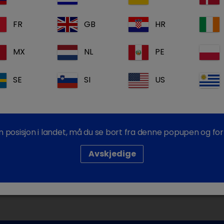
Komplett pro
FR
GB
HR
Gratis støtte
Dechra Acade
MX
NL
PE
Logg inn
SE
SI
US
din posisjon i landet, må du se bort fra denne popupen og fort
Avskjedige