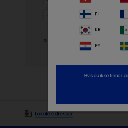
FI
KR
Glemt passordet?
PY
Hvis du ikke finner 
Lokale adresser