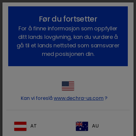
lock_outline
search
menu
Før du fortsetter
Du er her:
Hjem
Våre produkter
Matproduserende dyr
For å finne informasjon som oppfyller
Legemidler
Geit
Pharma Lisensiert
ditt lands lovgivning, kan du vurdere å
Pharma Lisensiert
gå til et lands nettsted som samsvarer
med posisjonen din.
(2 produkter)
Logg på Dechra -kontoen
lock
din
Kan vi foreslå
www.dechra-us.com
?
AT
AU