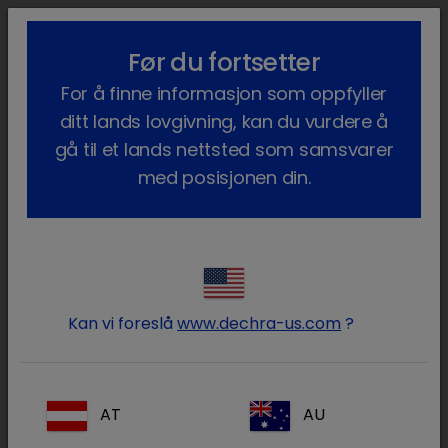
lock_outline
search
menu
Før du fortsetter
Du er her:
Hjem
Våre produkter
Kjæledyr
Dietter
Katt
For å finne informasjon som oppfyller
Livsstadiedietter
Kidney Support
ditt lands lovgivning, kan du vurdere å
gå til et lands nettsted som samsvarer
med posisjonen din.
Logg på Dechra -kontoen
lock
din
Kan vi foreslå
www.dechra-us.com
?
AT
AU